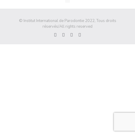
© Institut International de Parodontie 2022, Tous droits
réservés/All rights reserved