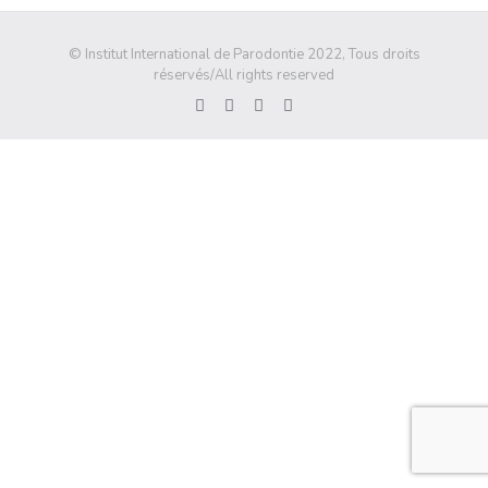
© Institut International de Parodontie 2022, Tous droits
réservés/All rights reserved