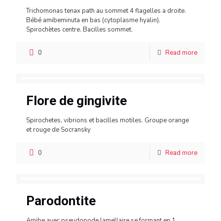
Trichomonas tenax path au sommet 4 flagelles a droite.
Bébé amibeminuta en bas (cytoplasme hyalin).
Spirochètes centre. Bacilles sommet.
0
Read more
Flore de gingivite
Spirochetes, vibrions et bacilles motiles. Groupe orange
et rouge de Socransky
0
Read more
Parodontite
Amibe avec pseudopode lamellaire se formant en 1